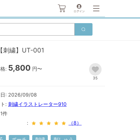
繍】UT-001
5,800
格:
円〜
35
: 2026/09/08
ト:
刺繍イラストレーター910
11件
（8）
子
ポーチ
刺繍
刺しゅう