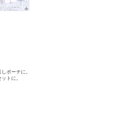
しポーチに。

ットに。
