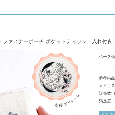
ファスナーポーチ ポケットティッシュ入れ付き【刺
ベース価
参考納品日
メイキス
販売数: 
満足度
うちの