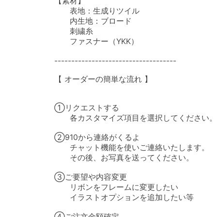
【素材】

　　表地：生成りツイル

　　内生地：ブロード

　　刺繍糸

　　ファスナー（YKK）

------------------------------------

【 オーダーの簡単な流れ 】

①リクエストする

　　各カスタマイズ項目を選択してください。

②910から連絡がくるよ

　　チャット機能を使いご連絡いたします。

　　その後、お写真を送ってください。

③ご要望や内容変更

　　リボンをフレームに変更したい

　　イラストオプションを追加したい等

④ご注文金額確定
