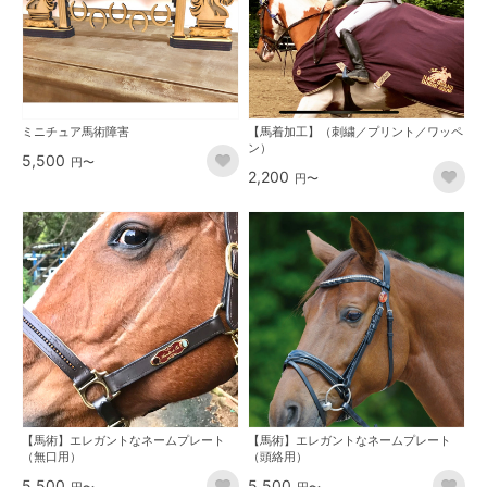
ミニチュア馬術障害
【馬着加工】（刺繍／プリント／ワッペ
ン）
5,500
円〜
2,200
円〜
【馬術】エレガントなネームプレート
【馬術】エレガントなネームプレート
（無口用）
（頭絡用）
5,500
5,500
円〜
円〜