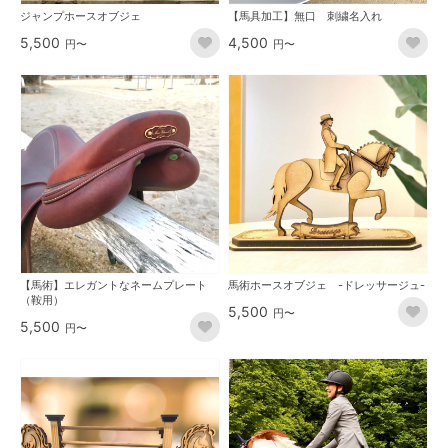
ジャンプホースオブジェ
【馬具加工】無口 刺繍名入れ
5,500
4,500
円〜
円〜
【馬術】エレガントなネームプレート
馬術ホースオブジェ -ドレッサージュ-
（鞍用）
5,500
円〜
5,500
円〜