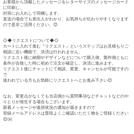
お客様から頂戴したメッセージをレターサイズのメッセージカード
に印刷し、

封筒にお入れして同梱します。

直送の場合でも差出人がわかり、お気持ちが伝わりやすくなります
ので是非ご活用ください。😊

◇◆リクエストについて◆◇

カートに入れて進む『リクエスト』というステップはお見積もりご
相談に近い機能で、決済は行われません。

リクエスト後に納期やデザインなどについて購入側、製作側ともに
条件が合致した時に初めて注文が確定し、決済に進みます。

リクエスト後にチャットにて相談、変更、キャンセルが可能ですの
で

迷われている方もお気軽にリクエストへとお進み下さい😊

なお、変更点がなくても当店側から質問事項などチャットなどのや
りとりが発生する場合もございます。

新着メッセージや進捗状況の通知が届きますので

登録メールアドレスは普段よくご確認いただく物をご登録ください