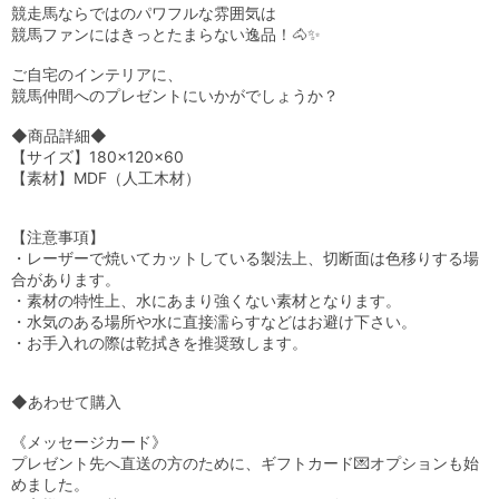
競走馬ならではのパワフルな雰囲気は

競馬ファンにはきっとたまらない逸品！🐴✨

ご自宅のインテリアに、

競馬仲間へのプレゼントにいかがでしょうか？

◆商品詳細◆

【サイズ】180×120×60

【素材】MDF（人工木材）

【注意事項】

・レーザーで焼いてカットしている製法上、切断面は色移りする場
合があります。

・素材の特性上、水にあまり強くない素材となります。

・水気のある場所や水に直接濡らすなどはお避け下さい。

・お手入れの際は乾拭きを推奨致します。

◆あわせて購入

《メッセージカード》

プレゼント先へ直送の方のために、ギフトカード💌オプションも始
めました。
